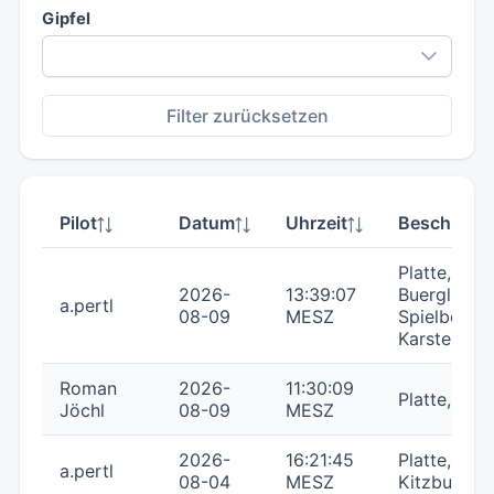
Gipfel
Filter zurücksetzen
Pilot
Datum
Uhrzeit
Beschreib
Platte,
2026-
13:39:07
Buerglkopf,
a.pertl
08-09
MESZ
Spielberg,
Karstein,
Roman
2026-
11:30:09
Platte,
Jöchl
08-09
MESZ
2026-
16:21:45
Platte, Kars
a.pertl
08-04
MESZ
Kitzbuehle