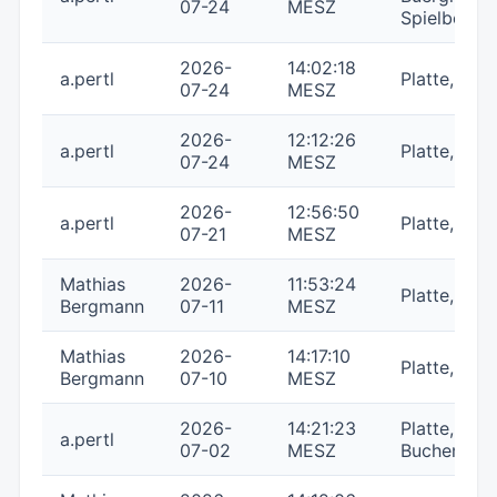
07-24
MESZ
Spielberg,
2026-
14:02:18
a.pertl
Platte, Kars
07-24
MESZ
2026-
12:12:26
a.pertl
Platte,
07-24
MESZ
2026-
12:56:50
a.pertl
Platte,
07-21
MESZ
Mathias
2026-
11:53:24
Platte, Kars
Bergmann
07-11
MESZ
Mathias
2026-
14:17:10
Platte,
Bergmann
07-10
MESZ
2026-
14:21:23
Platte,
a.pertl
07-02
MESZ
Buchenstei