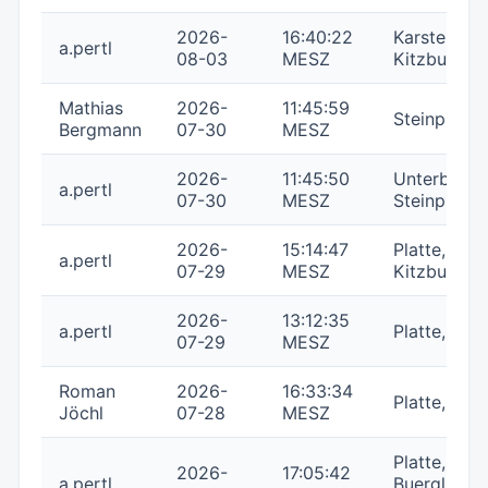
2026-
16:40:22
Karstein,
a.pertl
08-03
MESZ
Kitzbuehle
Mathias
2026-
11:45:59
Steinplatte,
Bergmann
07-30
MESZ
2026-
11:45:50
Unterbergh
a.pertl
07-30
MESZ
Steinplatte,
2026-
15:14:47
Platte, Kars
a.pertl
07-29
MESZ
Kitzbuehle
2026-
13:12:35
a.pertl
Platte,
07-29
MESZ
Roman
2026-
16:33:34
Platte,
Jöchl
07-28
MESZ
Platte,
2026-
17:05:42
a.pertl
Buerglkopf,